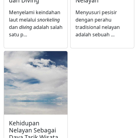
dan Diving
Nelayan
Menyelami keindahan
Menyusuri pesisir
laut melalui
snorkeling
dengan perahu
dan
diving
adalah salah
tradisional nelayan
satu p...
adalah sebuah ...
Kehidupan
Nelayan Sebagai
Daya Tarik Wisata